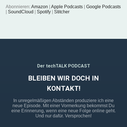
Google Podcasts
SoundCloud
Abonnieren:
Amazon
|
Apple Podcasts
|
Google Podcasts
LINK
|
SoundCloud
|
Spotify
|
Stitcher
Spotify
Stitcher
EMBED
RSS FEED
Der techTALK PODCAST
BLEIBEN WIR DOCH IN
KONTAKT!
In unregelmäßigen Abständen produziere ich eine
neue Episode. Mit einer Vormerkung bekommst Du
eine Erinnerung, wenn eine neue Folge online geht.
Und nur dafür. Versprochen!