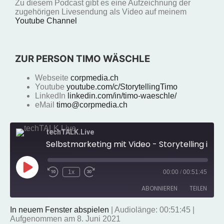
Zu diesem Podcast gibt es eine Aufzeichnung der
zugehörigen Livesendung als Video auf meinem
Youtube Channel
ZUR PERSON TIMO WÄSCHLE
Webseite
corpmedia.ch
Youtube
youtube.com/c/StorytellingTimo
LinkedIn
linkedin.com/in/timo-waeschle/
eMail
timo@corpmedia.ch
techTALK.Live
Selbstmarketing mit Video - Storytelling inklusive
1x
00:00
/
00:51:45
ABONNIEREN
TEILEN
In neuem Fenster abspielen
|
Audiolänge: 00:51:45
|
Aufgenommen am 8. Juni 2021
TEILEN
Amazon
Apple Podcasts