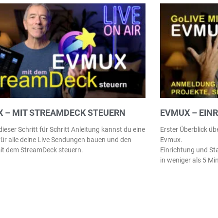
 – MIT STREAMDECK STEUERN
EVMUX – EIN
ieser Schritt für Schritt Anleitung kannst du eine
Erster Überblick üb
für alle deine Live Sendungen bauen und den
Evmux.
it dem StreamDeck steuern.
Einrichtung und St
in weniger als 5 Mi