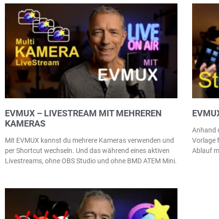
EVMUX – LIVESTREAM MIT MEHREREN
EVMUX
KAMERAS
Anhand d
Mit EVMUX kannst du mehrere Kameras verwenden und
Vorlage 
per Shortcut wechseln. Und das während eines aktiven
Ablauf m
Livestreams, ohne OBS Studio und ohne BMD ATEM Mini.